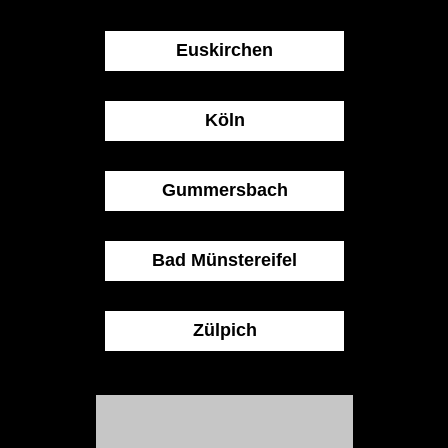
Euskirchen
Köln
Gummersbach
Bad Münstereifel
Zülpich